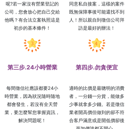
呢?若一家沒有營業登記的
同意私自接案，這樣的案件
公司，您會放心把自己交給
既無保障事後可能還找不到
他嗎？有合法立案執照這是
人！所以親自到徵信公司拜
初步的基本條件！
訪是最好的辦法！
第三步.24小時營業
第四步.勿貪便宜
每間徵信社應該都要24小
適時的比價是最聰明的消費
時營業，因為狀況隨時隨地
者，一分錢一分貨，能做多
都會發生，若沒有全天營
少事就拿多少錢。若是徵信
業，要怎麼幫您掌握資訊，
業者開高價但做到的卻不符
解決問題呢！
合客戶滿意或是開低價卻後
面加價誰都不開心。