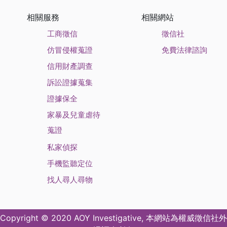
相關服務
相關網站
工商徵信
徵信社
仿冒侵權蒐證
免費法律諮詢
信用財產調查
訴訟證據蒐集
證據保全
家暴及兒童虐待
蒐證
私家偵探
手機監聽定位
找人尋人尋物
Copyright © 2020 AOY Investigative, 本網站為權威
徵信社
外