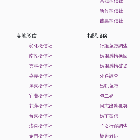
高雄徵信社
新竹徵信社
苗栗徵信社
各地徵信
相關服務
彰化徵信社
行蹤蒐證調查
南投徵信社
婚姻感情挽回
雲林徵信社
婚姻感情破壞
嘉義徵信社
外遇調查
屏東徵信社
出軌蒐證
宜蘭徵信社
包二奶
花蓮徵信社
同志出軌抓姦
台東徵信社
婚前徵信
澎湖徵信社
子女行蹤調查
金門徵信社
疑難雜症